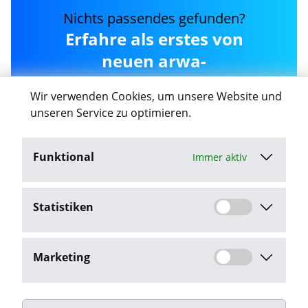
Nichts passendes gefunden?
Erfahre als erstes von
neuen arwa-
personaldienstleistungen-
Wir verwenden Cookies, um unsere Website und
gmbh Jobs in Schwerin
unseren Service zu optimieren.
Funktional
Immer aktiv
Job-Agent aktivieren
Statistiken
Mit dem Klick auf "Job-Agent aktivieren" stimme ich den
Datenschutzbestimmungen
zu.
Marketing