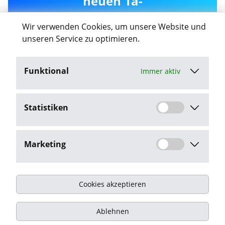
neuen 1a-
ärztevermittlung-gmbh
Wir verwenden Cookies, um unsere Website und
Jobs in Schwerin
unseren Service zu optimieren.
Funktional
Immer aktiv
Job-Agent aktivieren
Statistiken
Mit dem Klick auf "Job-Agent aktivieren" stimme ich den
Datenschutzbestimmungen
zu.
Marketing
Cookies akzeptieren
Impressum
Ablehnen
Datenschutz